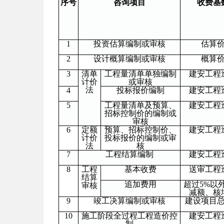
序号
咨询项目
收费基
1
投资估算编制或审核
估算
2
设计概算编制或审核
概算
3
清单
工程量清单单独编制
建安工程
计价
或审核
法
4
投标报价编制
建安工程
5
工程量清单及预算、
建安工程
招标控制价的编制或
审核
6
定额
预算、招标控制价、
建安工程
计价
投标报价的编制或审
法
核
7
工程结算编制
建安工程
8
工程
基本收费
送审工程
结算
追加费用
超过
5%
以
审核
减额、核
9
竣工决算编制或审核
建设项目
10
施工阶段全过程工程造价控
建安工程
制