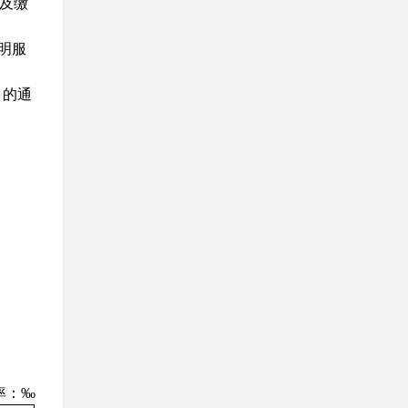
及缴
明服
〉的通
率：‰