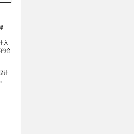
浮
计入
套的合
程计
。