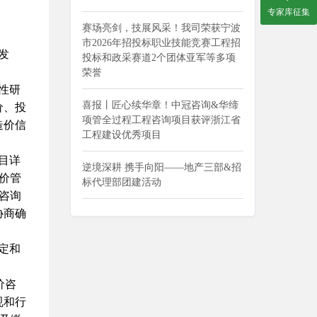
专家库征集
赛场亮剑，技展风采！我司荣获宁波
市2026年招投标职业技能竞赛工程招
发
投标和政采赛道2个团体亚军等多项
荣誉
性研
喜报丨匠心续华章！中冠咨询&华缔
价、投
项管全过程工程咨询项目获评浙江省
造价信
工程建设优秀项目
目详
逆境深耕 携手向阳——地产三部&招
价管
标代理部团建活动
咨询
协商确
定和
价咨
规和行