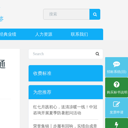
经典业绩
人力资源
联系我们
通
招标系统(旧)
收费标准
为您推荐
购买标书说明
红七月践初心，送清凉暖一线！中冠
发票申请
咨询开展夏季防暑慰问活动
荣誉集锦丨步履有回响，实绩自成章