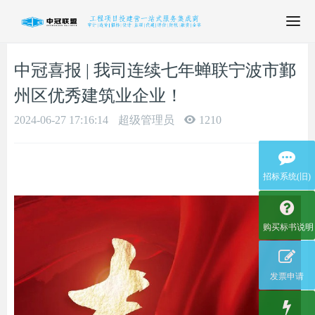
T
o
g
中冠喜报 | 我司连续七年蝉联宁波市鄞
g
l
州区优秀建筑业企业！
e
n
2024-06-27 17:16:14
超级管理员
1210
a
v
i
招标系统(旧)
g
a
t
i
购买标书说明
o
n
发票申请