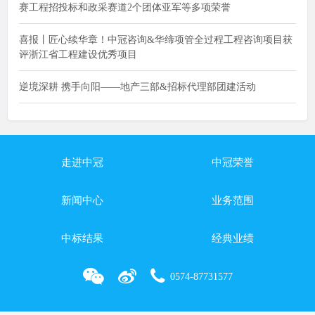
赛工程招投标和政采赛道2个团体亚军等多项荣誉
喜报丨匠心续华章！中冠咨询&华缔项管全过程工程咨询项目获
评浙江省工程建设优秀项目
逆境深耕 携手向阳——地产三部&招标代理部团建活动
走进中冠
中冠荣誉
新闻中心
业务范围
中标结果
经典业绩
0574-87731577