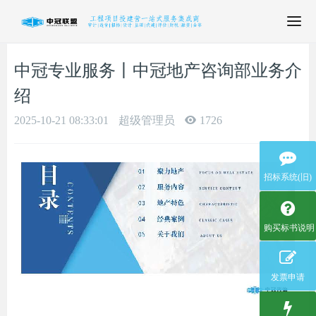
T
o
g
中冠专业服务丨中冠地产咨询部业务介
g
l
绍
e
n
2025-10-21 08:33:01
超级管理员
1726
a
v
i
招标系统(旧)
g
a
t
i
购买标书说明
o
n
发票申请