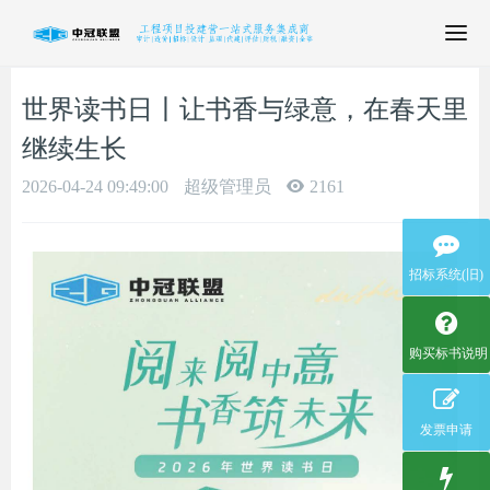
T
o
g
世界读书日丨让书香与绿意，在春天里
g
l
继续生长
e
n
2026-04-24 09:49:00
超级管理员
2161
a
v
i
招标系统(旧)
g
a
t
i
购买标书说明
o
n
发票申请