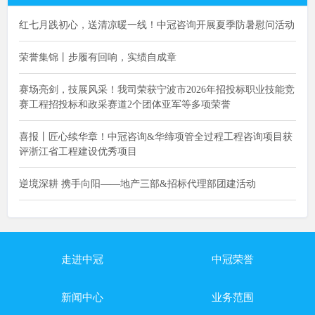
红七月践初心，送清凉暖一线！中冠咨询开展夏季防暑慰问活动
荣誉集锦丨步履有回响，实绩自成章
赛场亮剑，技展风采！我司荣获宁波市2026年招投标职业技能竞
赛工程招投标和政采赛道2个团体亚军等多项荣誉
喜报丨匠心续华章！中冠咨询&华缔项管全过程工程咨询项目获
评浙江省工程建设优秀项目
逆境深耕 携手向阳——地产三部&招标代理部团建活动
走进中冠
中冠荣誉
新闻中心
业务范围