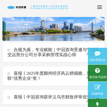
T
o
g
g
l
e
n
a
合规为盾，专业赋能｜中冠咨询受邀与宁波轨
v
交运营分公司分享采购管理实战心得
2026-04-24
i
招标系统(旧)
g
a
t
喜报丨2025年度鄞州经济风云榜揭晓，我司蝉
i
购买标书说明
联“优秀企业”奖！
2026-04-15
o
n
发票申请
喜报丨中冠咨询获评义乌市财政评审优秀单位
2026-04-14